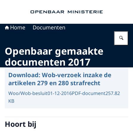
Naar de homepage van Openbaar Ministerie
Home
Documenten
Vu
Openbaar gemaakte
documenten 2017
Download:
Wob-verzoek inzake de
artikelen 279 en 280 strafrecht
Woo/Wob-besluit
01-12-2016
PDF-document
257.82
KB
Hoort bij