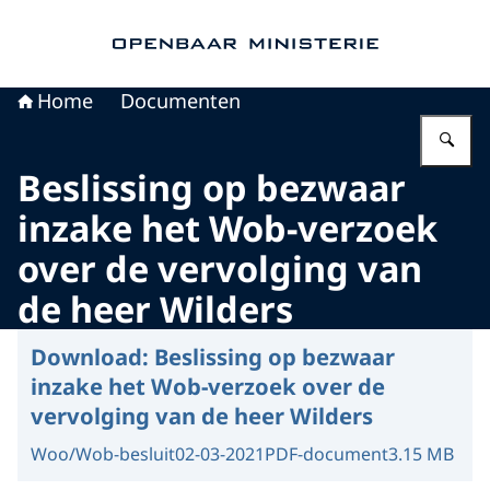
Naar de homepage van Openbaar Ministerie
Home
Documenten
Vu
Beslissing op bezwaar
inzake het Wob-verzoek
over de vervolging van
de heer Wilders
Download:
Beslissing op bezwaar
inzake het Wob-verzoek over de
vervolging van de heer Wilders
Woo/Wob-besluit
02-03-2021
PDF-document
3.15 MB