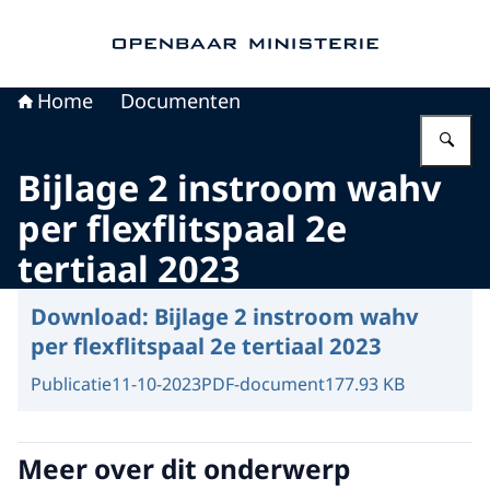
Naar de homepage van Openbaar Ministerie
Home
Documenten
Vu
Bijlage 2 instroom wahv
per flexflitspaal 2e
tertiaal 2023
Download:
Bijlage 2 instroom wahv
per flexflitspaal 2e tertiaal 2023
Publicatie
11-10-2023
PDF-document
177.93 KB
Meer over dit onderwerp