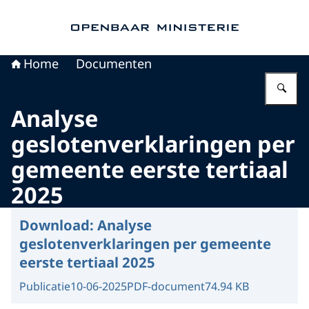
Naar de homepage van Openbaar Ministerie
Home
Documenten
Vu
Analyse
geslotenverklaringen per
gemeente eerste tertiaal
2025
Download:
Analyse
geslotenverklaringen per gemeente
eerste tertiaal 2025
Publicatie
10-06-2025
PDF-document
74.94 KB