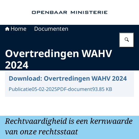
Naar de homepage van Openbaar Ministerie
Home
Documenten
Vu
Overtredingen WAHV
2024
Download:
Overtredingen WAHV 2024
Publicatie
05-02-2025
PDF-document
93.85 KB
Rechtvaardigheid is een kernwaarde
van onze rechtsstaat