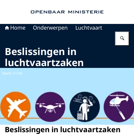
Naar de homepage van Openbaar Ministerie
Home
Onderwerpen
Luchtvaart
Vu
Beslissingen in
luchtvaartzaken
Beeld: © OM
Beslissingen in luchtvaartzaken