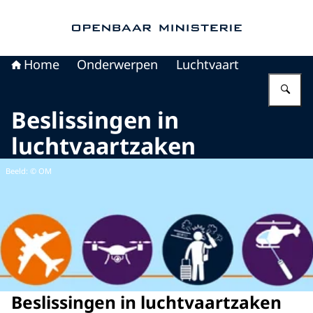
Naar de homepage van Openbaar Ministerie
Home
Onderwerpen
Luchtvaart
Vu
Beslissingen in
luchtvaartzaken
Beeld: © OM
Beslissingen in luchtvaartzaken