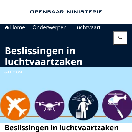
Naar de homepage van Openbaar Ministerie
Home
Onderwerpen
Luchtvaart
Vu
Beslissingen in
luchtvaartzaken
Beeld: © OM
Beslissingen in luchtvaartzaken