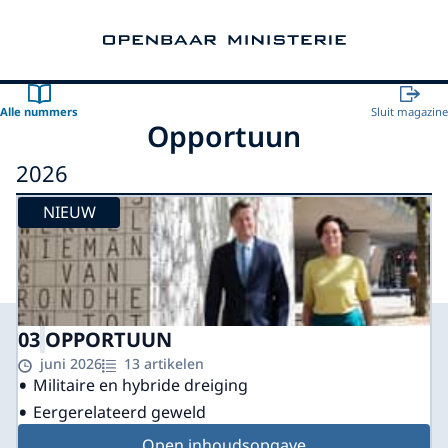
Naar de homepage van Openbaar Ministerie
Alle nummers
Sluit magazine
Opportuun
2026
NIEUW
03
OPPORTUUN
juni 2026
13 artikelen
Militaire en hybride dreiging
Eergerelateerd geweld
Open inhoudsopgave