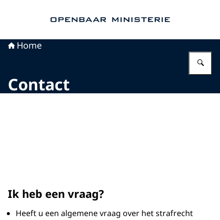
Naar de homepage van Openbaar Ministerie
Home
Vu
Contact
Beeld: © OM
Ik heb een vraag?
Heeft u een algemene vraag over het strafrecht