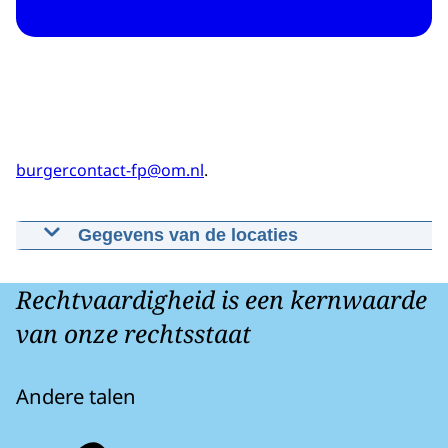
burgercontact-fp@om.nl
.
Gegevens van de locaties
Functioneel Parket Amsterdam
IJdok 163, 1013 MM Amsterdam
Rechtvaardigheid is een kernwaarde
van onze rechtsstaat
Andere talen