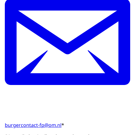
burgercontact-fp@om.nl
*