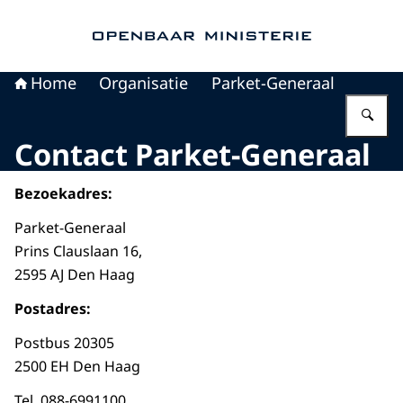
Naar de homepage van Openbaar Ministerie
Home
Organisatie
Parket-Generaal
Vu
Contact Parket-Generaal
Bezoekadres:
Parket-Generaal
Prins Clauslaan 16,
2595 AJ Den Haag
Postadres:
Postbus 20305
2500 EH Den Haag
Tel. 088-6991100