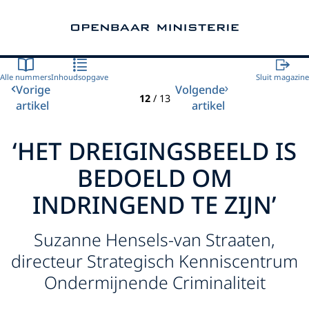
Naar de homepage van Openbaar Ministerie
Alle nummers
Inhoudsopgave
Sluit magazine
Vorige
Volgende
12
/
13
artikel
artikel
‘HET DREIGINGSBEELD IS
BEDOELD OM
INDRINGEND TE ZIJN’
Suzanne Hensels-van Straaten,
directeur Strategisch Kenniscentrum
Ondermijnende Criminaliteit