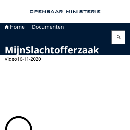
Naar de homepage van Openbaar Ministerie
Home
Documenten
Vu
MijnSlachtofferzaak
Video
16-11-2020