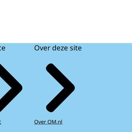
ce
Over deze site
t
Over OM.nl