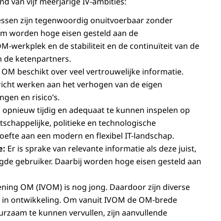
nd van vijf meerjarige IV-ambities:
ssen zijn tegenwoordig onuitvoerbaar zonder
om worden hoge eisen gesteld aan de
-werkplek en de stabiliteit en de continuïteit van de
n de ketenpartners.
 OM beschikt over veel vertrouwelijke informatie.
cht werken aan het verhogen van de eigen
ngen en risico’s.
opnieuw tijdig en adequaat te kunnen inspelen op
schappelijke, politieke en technologische
oefte aan een modern en flexibel IT-landschap.
e:
Er is sprake van relevante informatie als deze juist,
oogde gebruiker. Daarbij worden hoge eisen gesteld aan
ening OM (IVOM) is nog jong. Daardoor zijn diverse
k in ontwikkeling. Om vanuit IVOM de OM-brede
uurzaam te kunnen vervullen, zijn aanvullende