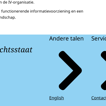
n de IV-organisatie.
 functionerende informatievoorziening en een
andschap.
Andere talen
Servi
chtsstaat
English
Contac