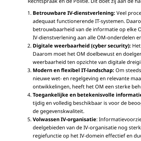
Rechtspraak en de Politie. Dit doet zij aan de ha
Betrouwbare IV-dienstverlening:
Veel proce
adequaat functionerende IT-systemen. Daar
betrouwbaarheid van de informatie op elke OM
IV-dienstverlening aan alle OM-onderdelen e
Digitale weerbaarheid (cyber security):
Het
Daarom moet het OM doelbewust en doelgeri
weerbaarheid ten opzichte van digitale dreigi
Modern en flexibel IT-landschap:
Om steeds 
nieuwe wet- en regelgeving en relevante maat
ontwikkelingen, heeft het OM een sterke beh
Toegankelijke en betekenisvolle informati
tijdig en volledig beschikbaar is voor de be
de gegevenskwaliteit.
Volwassen IV-organisatie
: Informatievoorzi
deelgebieden van de IV-organisatie nog ster
regiefunctie op het IV-domein effectief en d