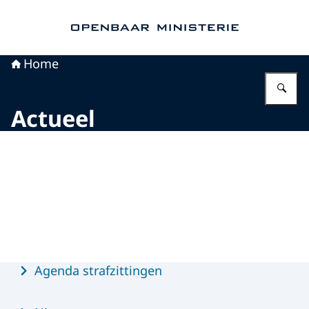
Naar de homepage van Openbaar Ministerie
Home
Vu
Actueel
Menu
Agenda strafzittingen