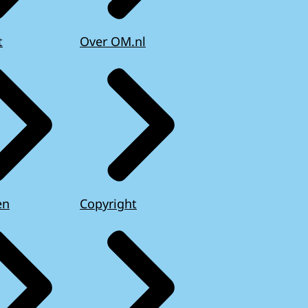
t
Over OM.nl
en
Copyright