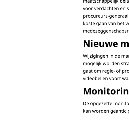
maatschappelijk bela
voor verdachten en sl
procureurs-generaal.
koste gaan van het w
medezeggenschapsraa
Nieuwe m
Wijzigingen in de ma
mogelijk worden straf
gaat om regie- of pro
videobellen voort wa
Monitori
De opgezette monitor
kan worden geantici