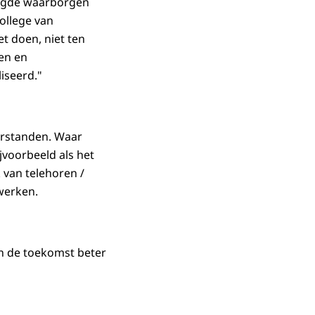
digde waarborgen
College van
t doen, niet ten
en en
iseerd."
erstanden. Waar
jvoorbeeld als het
 van telehoren /
werken.
in de toekomst beter