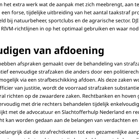
 het extra werk wat de aanpak met zich meebrengt, aan te
 een forse, tijdelijke uitbreiding van het aantal taakstraf pr
eld bij natuurbeheer, sportclubs en de agrarische sector. DJI
RIVM-richtlijnen in op het optimaal gebruiken en waar nod
digen van afdoening
ebben afspraken gemaakt over de behandeling van straf
latief eenvoudige strafzaken die anders door een politiere
mogelijk via een strafbeschikking afdoen. Als deze zaken 
icier van justitie, wordt de voorraad strafzaken substantie
ral richten op de zwaardere zaken. Rechtbanken en hoven 
eervoudig met drie rechters behandelen tijdelijk enkelvoudi
ijkt met de advocatuur en Slachtofferhulp Nederland en rec
cht kan worden gedaan aan de belangen van verdachten en 
 belangrijk dat de strafrechtketen tot een gezamenlijke aa