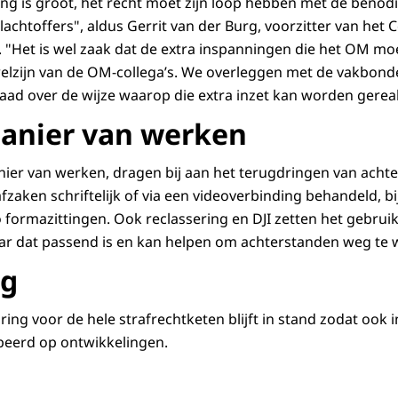
ng is groot, het recht moet zijn loop hebben met de beno
achtoffers", aldus Gerrit van der Burg, voorzitter van het 
 "Het is wel zaak dat de extra inspanningen die het OM moe
elzijn van de OM-collega’s. We overleggen met de vakbond
d over de wijze waarop die extra inzet kan worden gereal
anier van werken
nier van werken, dragen bij aan het terugdringen van acht
zaken schriftelijk of via een videoverbinding behandeld, bi
 formazittingen. Ook reclassering en DJI zetten het gebruik
ar dat passend is en kan helpen om achterstanden weg te 
ng
ing voor de hele strafrechtketen blijft in stand zodat ook 
peerd op ontwikkelingen.