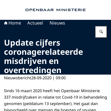
Naar de homepage van Openbaar Ministerie
Home
Actueel
Nieuws
Vu
Update cijfers
coronagerelateerde
misdrijven en
overtredingen
Nieuwsbericht
28-09-2020 | 09:00
Sinds 16 maart 2020 heeft het Openbaar Ministerie
337 misdrijfzaken in relatie tot Covid-19 in behandeling
genomen (peildatum 13 september). Het gaat dan
bijvoorbeeld over mensen die hoesten of spugen