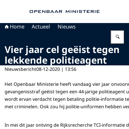
Naar de homepage van Openbaar Ministerie
Home
Actueel
Nieuws
Vu
Vier jaar cel geëist tegen
lekkende politieagent
Nieuwsbericht
08-12-2020 | 13:56
Het Openbaar Ministerie heeft vandaag vier jaar onvoor
gevangenisstraf geëist tegen een 44-jarige politieagent 
wordt ervan verdacht tegen betaling politie-informatie 
met criminelen. Ook zou hij politie-uniformen hebben ve
In mei dit jaar ontving de Rijksrecherche TCI-informati