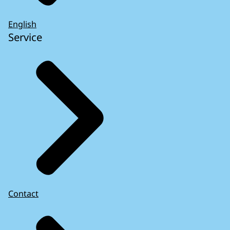
Handel meteen, dan verdwijnt het virus.
Ik kan u hiermee helpen.
English
Service
Ja, alstublieft.
Ik weet niets van computers.
Ik heb een master in biologie, maar nu
had ik er liever een in computers.
Dat hoeft niet, meneer.
Ik kan u helpen.
Kunt u TeamViewer downloaden,
alstublieft?
- Jonathan knikt en doet het, terwijl Amit
hem er doorheen praat.
Contact
Ga naar uw browser
en download het, alstublieft.