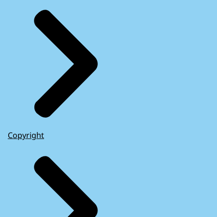
Ik wens u succes, en prettige avond.
-Reuze bedankt. Het is...
Hallo?
Bent u er nog?
- Dan ziet Jonathan dat er niet 10, maar
1000 euro van zijn rekening is
afgeschreven. Hij kijkt verdrietig.
- REALITEIT -
Zwart beeld met daarover de zinnen:
Copyright
In 2018 hebben publieke en private partijen
op initiatief van het OM en de nationale
politie een covenant gesloten ter
bestrijding van de Tech Support Scam.
Voice-overs van verschillende talking head
mensen (politie, OM, Microsoft-expert, etc.)