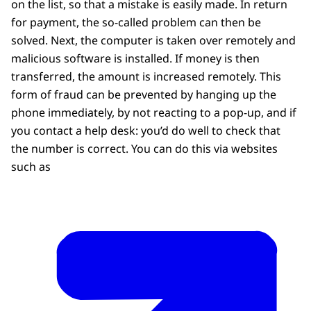
on the list, so that a mistake is easily made. In return
- FICTIE -
mp3
13,5 MB
for payment, the so-called problem can then be
Beelden van Mumbai en een werknemer die
Download
solved. Next, the computer is taken over remotely and
achter de computer zit. Op zijn naamtag is
malicious software is installed. If money is then
te zien dat hij Amit heet en
transferred, the amount is increased remotely. This
helpdeskmedewerker is. Amit scrolt door
form of fraud can be prevented by hanging up the
een lijst van buitenlandse telefoonnummers
phone immediately, by not reacting to a pop-up, and if
en ip-adressen.
you contact a help desk: you’d do well to check that
the number is correct. You can do this via websites
- REALITEIT -
such as
Zwart beeld met daarover de zinnen:
Rond 2011 kreeg Nederland te maken met
een nieuwe vorm van cybercrime.
De zogenaamde Tech Support Scam
(helpdeskfraude).
- FICTIE -
Amit neemt een slok energy drink. Hij zet