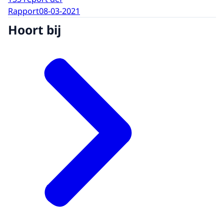
Volgens m'n gegevens hebt u problemen
Rapport
08-03-2021
met uw computer.
Hoort bij
Waarschijnlijk een virus dat alle gegevens
op uw computer kan wissen.
Als we er niets aan doen
kunt u alles kwijtraken, meneer.
O, dat is niet goed.
Ik moet zeggen dat ik
dat laatste virusding niet geüpdatet heb.
Ligt het daaraan?
-Dat kan, meneer. Zeer zeker.
Maar daar is het nu te laat voor.
- REALITEIT -
Zwart beeld met daarover de zinnen: