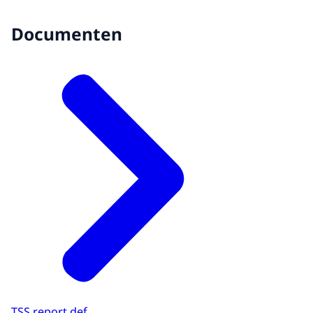
in een ruimte waar ze geïnterviewd
worden:
Documenten
Het is heel erg lastig om mensen
strafrechtelijk te vervolgen.
Het opsporen van deze daders is zo lastig
omdat we uiteindelijk steeds in India
terechtkwamen.
- FICTIE -
Het gesprek tussen Jonathan in zijn
woonkamer enerzijds, en Amit ver weg
achter zijn werkplek anderzijds vervolgt:
Bent u van Microsoft?
-Ja, van Microsoft Support.
Wat ben ik blij dat u opneemt, meneer.
TSS report def