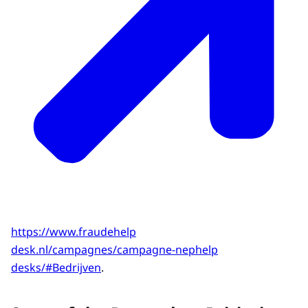
een headphone op en drukt op een knop
op zijn toetsenbord. Een ringtone gaat over.
In een andere ruimte zit de Nederlandse
Jonathan achter zijn laptop te werken. Hij
neemt een slok koffie wanneer zijn telefoon
over gaat.
- REALITEIT -
Voice-overs van verschillende talking head
mensen (politie, OM, Microsoft-expert, etc.)
in een ruimte waar ze geïnterviewd
worden:
Het is ontzettend belangrijk om tegen deze
https://www.fraudehelp
vorm van fraude op te treden omdat
desk.nl/campagnes/campagne-nephelp
mensen slachtoffer worden,
desks/#Bedrijven
.
en groot financieel verlies leiden.