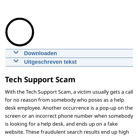
Downloaden
Tech Support Scam
Uitgeschreven tekst
08-03-2021
00:14:23
mp4
1500 MB
De algemene trailer van het Openbaar
Tech Support Scam
ministerie opent de film, onder begeleiding
Download
van een spannend muziekje.
With the Tech Support Scam, a victim usually gets a call
Titel 'Het openbaar ministerie'
Ondertiteling
for no reason from somebody who poses as a help
srt
17,3 KB
Zwart beeld met daarover de zinnen:
desk employee. Another occurrence is a pop-up on the
De fictie-scenes in deze film zijn
screen or an incorrect phone number when somebody
Download
gedramatiseerd en berusten niet op
is looking for a help desk, and ends up on a fake
bestaande personen.
website. These fraudulent search results end up high
Audiobeschrijving