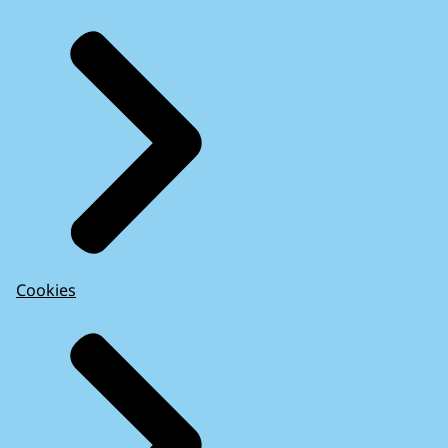
door lange lijsten die ze gewoon kopen op
internet.
Er zijn specifieke dienstverleners die dit
soort lijsten aanleveren.
Z'n computer wordt overgenomen hij denkt
dat hij met een echte helpdesk van doen
heeft.
- FICTIE FLASHBACK -
Amit:
Cookies
Nu neem ik uw computer over.
Raak alstublieft niets aan.
Ziet u dit, meneer?
Hier hebt u een groot probleem.
- REALITEIT -