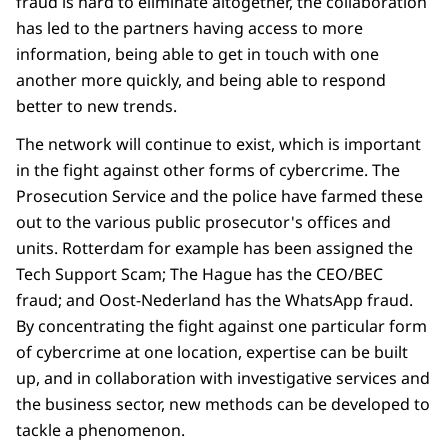
fraud is hard to eliminate altogether, the collaboration
Met Mike Peters,
has led to the partners having access to more
van Microsoft Support.
information, being able to get in touch with one
another more quickly, and being able to respond
Ik ontving zonet een noodoproep
better to new trends.
van uw computer.
The network will continue to exist, which is important
Klopt het dat u nu met iets belangrijks
in the fight against other forms of cybercrime. The
bezig bent op uw computer?
Prosecution Service and the police have farmed these
Ja, ik ben bezig met m'n masterthesis.
out to the various public prosecutor's offices and
- REALITEIT -
units. Rotterdam for example has been assigned the
Tech Support Scam; The Hague has the CEO/BEC
Zwart beeld met daarover de zinnen:
fraud; and Oost-Nederland has the WhatsApp fraud.
Tech Support Scam is een vorm van
By concentrating the fight against one particular form
cybercrime waarvan in 2017 in Nederland
of cybercrime at one location, expertise can be built
het vaakst aangifte werd gedaan.
up, and in collaboration with investigative services and
Voice-overs van verschillende talking head
the business sector, new methods can be developed to
mensen (politie, OM, Microsoft-expert, etc.)
tackle a phenomenon.