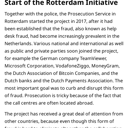
Start of the Rotterdam Initiative
Ze moeten erop kunnen vertrouwen dat als
ze gebeld worden het geen fraudeur is.
Together with the police, the Prosecution Service in
Criminelen zijn constant op zoek naar
Rotterdam started the project in 2017, after it had
nieuwe vormen van list en bedrog.
been established that the fraud, also known as help
desk fraud, had become increasingly prevalent in the
Ik denk dat er bijna niemand is...
Netherlands. Various national and international as well
Het komt echt heel veel voor.
as public and private parties soon joined the project,
Er zijn weinig mensen in Nederland die niet
for example the German company TeamViewer,
zo'n belletje hebben gehad.
Microsoft Corporation, VodafoneZiggo, MoneyGram,
the Dutch Association of Bitcoin Companies, and the
- FICTIE -
Dutch banks and the Dutch Payments Association. The
Terug bij Jonathan. Hij neemt de telefoon
most important goal was to curb and disrupt this form
op. Hij en Amit hebben een gesprek (in het
of fraud. Prosecution is tricky because of the fact that
Engels):
the call centres are often located abroad.
The project has received a great deal of attention from
Met Jonathan.
other countries, because even though this form of
-Hoi, Jonathan.