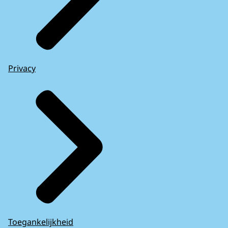
in een ruimte waar ze geïnterviewd worden,
soms zien we flashes terug naar de fictie-
scenes.
M'n naam is Jacqueline Bonnes.
Privacy
Ik ben officier van justitie cybercrime, bij
het Openbaar Ministerie.
In 2017 zagen we dat Tech Support Scam
een groot probleem werd.
Daarvoor was het er ook wel, maar in
kleinere aantallen.
En in 2017 ging het ineens sky-high.
M'n naam is Arjan de Zwart, hoofd van de
regionale recherche in Rotterdam.
Ik hou me landelijk bezig met een groep
met de aanpak van cybercrime.
Toegankelijkheid
De daders komen aan telefoonnummers