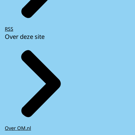
Goed, nu vul ik
ons Microsoft rekeningnummer in.
RSS
En hier...
Over deze site
Hopelijk vlot het met uw thesis.
Hoe ver bent u nu?
-Ik ben er al een hele tijd mee bezig.
Maar ik heb eindelijk het idee
dat ik...
Heel mooi, meneer.
Kunt u me uw TAN-code geven?
Ja. Dat is 77S34B1.
Geweldig.
Ik moet nu andere klanten helpen.
Over OM.nl