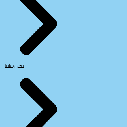
Nu heb ik uw ID en wachtwoord nodig.
Ja, het ID is 123458752.
En het wachtwoord is 88HD20K.
-Uitstekend, meneer.
Nu neem ik uw computer over.
Raak alstublieft niets aan.
Ziet u dit, meneer?
Inloggen
Hier hebt u een groot probleem.
- Jonathan ziet allemaal error-meldingen op
zijn scherm en schrikt.
Wauw.
-Geen zorgen, ik kan u helpen.
Ik moet wat wijzigingen aanbrengen
aan het scherm...