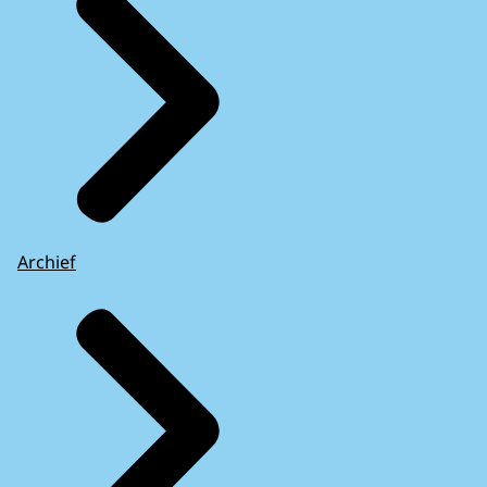
Wie trapt daar nou in?
Maar het is juist heel makkelijk om erin te
trappen.
Je ziet vaak dat de fraudeurs intussen zo
veel kennis en ervaring hebben dat ook
mensen die zijn opgevoed met technologie
in dit soort fraude kunnen trappen.
Archief
- FICTIE -
Het gesprek tussen Jonathan in zijn
woonkamer enerzijds, en Amit ver weg
achter zijn werkplek anderzijds vervolgt:
Kunt u inloggen op uw bankrekening?
Dan vul ik ons bankrekeningnummer in.
-Oké.