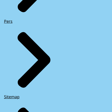
en dan komt alles weer in orde.
Goed, meneer.
Pers
Het lijkt erop dat het virus weg is.
Straks kunt u weer verder met uw thesis.
-Wat een opluchting.
Ik wil u vragen om 10 euro te betalen
voor onze service.
Ja, natuurlijk. Ik ben erg blij
dat u me hebt kunnen helpen.
- REALITEIT -
Voice-overs van verschillende talking head
Sitemap
mensen (politie, OM, Microsoft-expert, etc.)
in een ruimte waar ze geïnterviewd
worden: