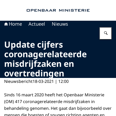
Naar de homepage van Openbaar Ministerie
Home
Actueel
Nieuws
Vu
Update cijfers
coronagerelateerde
misdrijfzaken en
overtredingen
Nieuwsbericht
18-03-2021 | 12:00
Sinds 16 maart 2020 heeft het Openbaar Ministerie
(OM) 417 coronagerelateerde misdrijfzaken in
behandeling genomen. Het gaat dan bijvoorbeeld over
mensen die hoesten of spugen richting agenten en