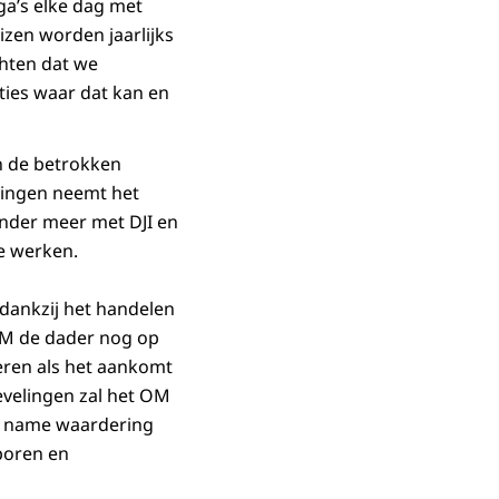
ga’s elke dag met
izen worden jaarlijks
hten dat we
ies waar dat kan en
n de betrokken
elingen neemt het
onder meer met DJI en
e werken.
 dankzij het handelen
OM de dader nog op
leren als het aankomt
evelingen zal het OM
et name waardering
poren en