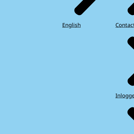
English
Contac
Inlogg