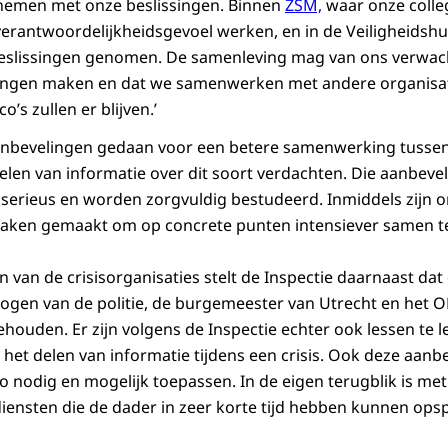
 nemen met onze beslissingen. Binnen
ZSM,
waar onze colle
verantwoordelijkheidsgevoel werken, en in de Veiligheidshu
beslissingen genomen. De samenleving mag van ons verwac
tingen maken en dat we samenwerken met andere organisat
o’s zullen er blijven.’
aanbevelingen gedaan voor een betere samenwerking tusse
 delen van informatie over dit soort verdachten. Die aanbev
serieus en worden zorgvuldig bestudeerd. Inmiddels zijn 
praken gemaakt om op concrete punten intensiever samen t
 van de crisisorganisaties stelt de Inspectie daarnaast dat
ogen van de politie, de burgemeester van Utrecht en het 
ehouden. Er zijn volgens de Inspectie echter ook lessen te 
et delen van informatie tijdens een crisis. Ook deze aanb
o nodig en mogelijk toepassen. In de eigen terugblik is m
diensten die de dader in zeer korte tijd hebben kunnen ops