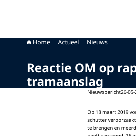
Home
Actueel
Nieuws
Reactie OM op rap
tramaanslag
Nieuwsbericht
26-05-
Op 18 maart 2019 von
schutter veroorzaakt
te brengen en meerd
heeft vanavond, 26 m