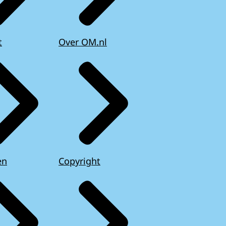
t
Over OM.nl
en
Copyright