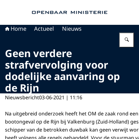
Naar de homepage van Openbaar Ministerie
Home
Actueel
Nieuws
Vu
Geen verdere
strafvervolging voor
dodelijke aanvaring op
de Rijn
Nieuwsbericht
03-06-2021 | 11:16
Na uitgebreid onderzoek heeft het OM de zaak rond een 
bootongeval op de Rijn bij Valkenburg (Zuid-Holland) ge
schipper van de betrokken duwbak kan geen verwijt wor
heeft volgens alle regels gehandeld. Voor de stuurman v