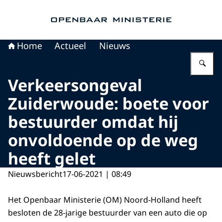
Naar de homepage van Openbaar Ministerie
Home
Actueel
Nieuws
Vu
Verkeersongeval
Zuiderwoude: boete voor
bestuurder omdat hij
onvoldoende op de weg
heeft gelet
Nieuwsbericht
17-06-2021 | 08:49
Het Openbaar Ministerie (OM) Noord-Holland heeft
besloten de 28-jarige bestuurder van een auto die op