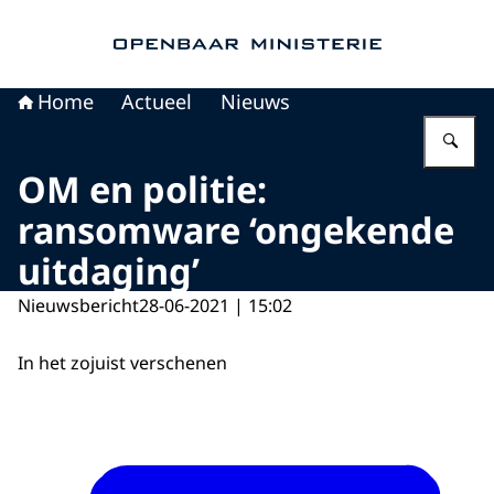
Naar de homepage van Openbaar Ministerie
Home
Actueel
Nieuws
Vu
OM en politie:
ransomware ‘ongekende
uitdaging’
Nieuwsbericht
28-06-2021 | 15:02
In het zojuist verschenen