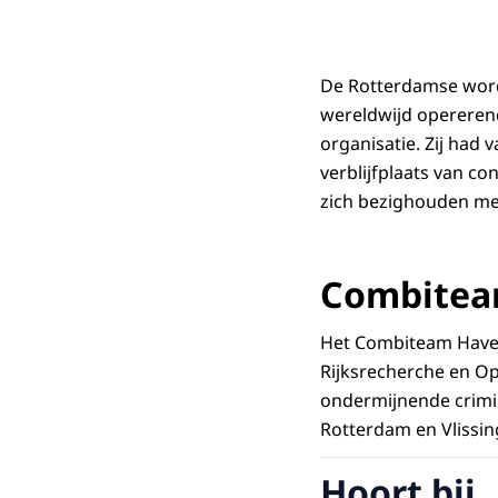
De Rotterdamse word
wereldwijd opererend
organisatie. Zij had
verblijfplaats van co
zich bezighouden me
Combitea
Het Combiteam Haven
Rijksrecherche en O
ondermijnende crimina
Rotterdam en Vlissin
Hoort bij