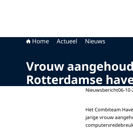
Home
Actueel
Nieuws
Vrouw aangehouden
Rotterdamse hav
Nieuwsbericht
06-10-
Het Combiteam Haven
jarige vrouw aangeho
computervredebreuk