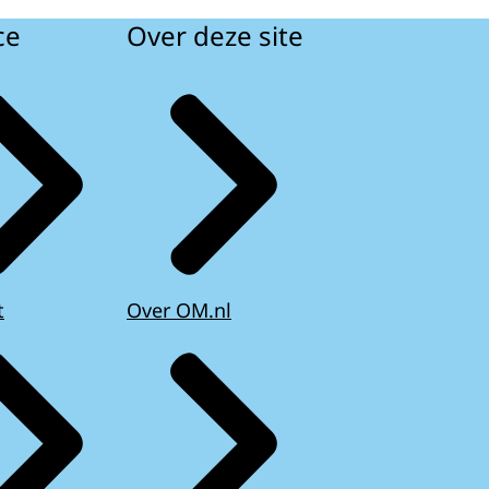
ce
Over deze site
t
Over OM.nl