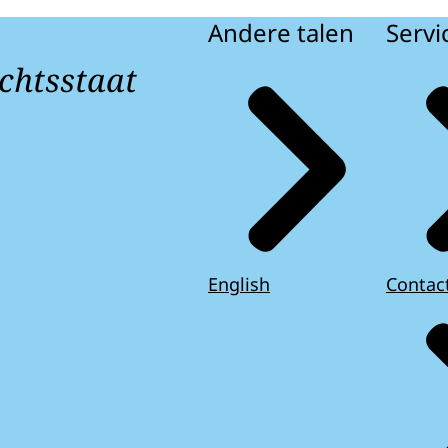
Andere talen
Servi
chtsstaat
English
Contac