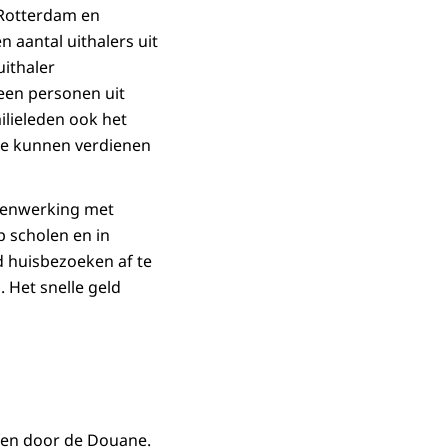
t Rotterdam en
 aantal uithalers uit
ithaler
een personen uit
ilieleden ook het
 te kunnen verdienen
menwerking met
 scholen en in
d huisbezoeken af te
 Het snelle geld
ffen door de Douane.