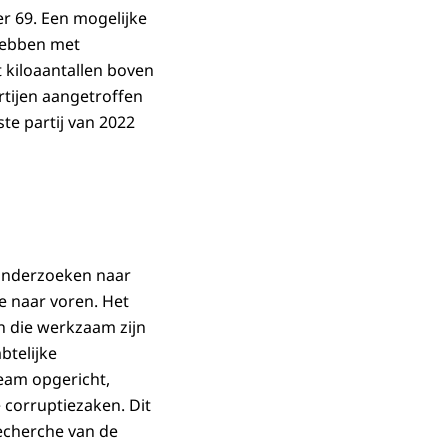
er 69. Een mogelijke
hebben met
 kiloaantallen boven
artijen aangetroffen
te partij van 2022
 onderzoeken naar
e naar voren. Het
 die werkzaam zijn
btelijke
eam opgericht,
 corruptiezaken. Dit
echerche van de