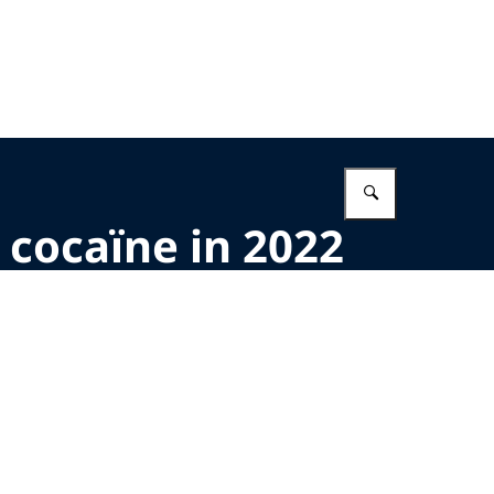
Vul in wat 
 cocaïne in 2022