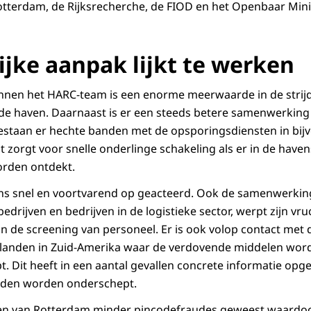
tterdam, de Rijksrecherche, de FIOD en het Openbaar Minis
jke aanpak lijkt te werken
nen het HARC-team is een enorme meerwaarde in de strij
n de haven. Daarnaast is er een steeds betere samenwerking
estaan er hechte banden met de opsporingsdiensten in bij
 zorgt voor snelle onderlinge schakeling als er in de have
rden ontdekt.
ns snel en voortvarend op geacteerd. Ook de samenwerkin
bedrijven en bedrijven in de logistieke sector, werpt zijn vr
n de screening van personeel. Er is ook volop contact me
jn landen in Zuid-Amerika waar de verdovende middelen wor
t. Dit heeft in een aantal gevallen concrete informatie opg
nden worden onderschept.
aven van Rotterdam minder pincodefraudes geweest waard