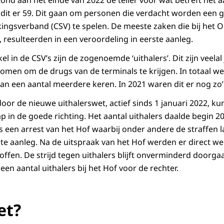
ond aan het einde van 2022 de teller voor wat betreft het
 dit er 59. Dit gaan om personen die verdacht worden een gr
ngsverband (CSV) te spelen. De meeste zaken die bij het 
resulteerden in een veroordeling in eerste aanleg.
el in de CSV’s zijn de zogenoemde ‘uithalers’. Dit zijn veela
omen om de drugs van de terminals te krijgen. In totaal we
 een aantal meerdere keren. In 2021 waren dit er nog zo’
door de nieuwe uithalerswet, actief sinds 1 januari 2022, 
ap in de goede richting. Het aantal uithalers daalde begin 2
 een arrest van het Hof waarbij onder andere de straffen l
te aanleg. Na de uitspraak van het Hof werden er direct w
offen. De strijd tegen uithalers blijft onverminderd doorga
en aantal uithalers bij het Hof voor de rechter.
et?