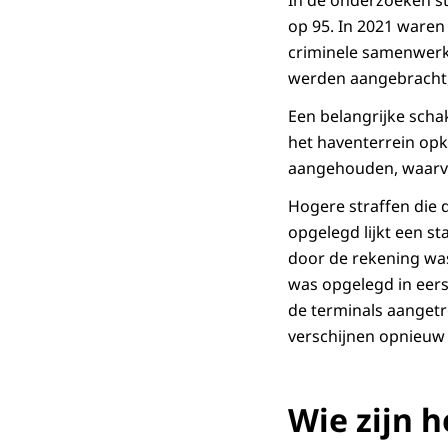
In de onderzoeken st
op 95. In 2021 waren
criminele samenwerki
werden aangebracht, 
Een belangrijke schak
het haventerrein opk
aangehouden, waarvan
Hogere straffen die 
opgelegd lijkt een st
door de rekening was
was opgelegd in eers
de terminals aangetr
verschijnen opnieuw e
Wie zijn h