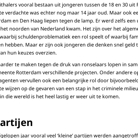
ithalers vooral bestaan uit jongeren tussen de 18 en 30 ui
e verdachte was echter nog maar 14 jaar oud. Maar ook een
am en Den Haag liepen tegen de lamp. Er werd zelfs een u
 het noorden van Nederland kwam. Het zijn over het algem
aarbij schuldenproblematiek een rol speelt of waarbij fam
n hebben. Maar er zijn ook jongeren die denken snel geld
van hun keuzes overzien.
rder te maken tegen de druk van ronselaars lopen in sa
eente Rotterdam verschillende projecten. Onder andere op
agenten vervullen ook een belangrijke rol door bijvoorbeel
 wijzen op de gevaren van een stap in het criminele milieu.
n die wereld is het heel lastig er weer uit te komen.
artijen
fgelopen jaar vooral veel ‘kleine’ partijen werden aangetro