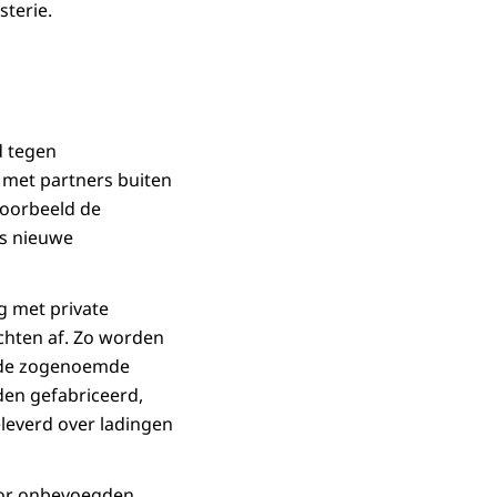
terie.
d tegen
 met partners buiten
voorbeeld de
ns nieuwe
g met private
uchten af. Zo worden
t de zogenoemde
den gefabriceerd,
eleverd over ladingen
oor onbevoegden