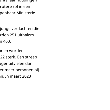
 aantal aanhoudingen
otere rol in een
Openbaar Ministerie
l jonge verdachten die
rden 251 uithalers
n 400.
kunnen worden
022 sterk. Een streep
ager uitvielen dan
eer meer personen bij
an. In maart 2023