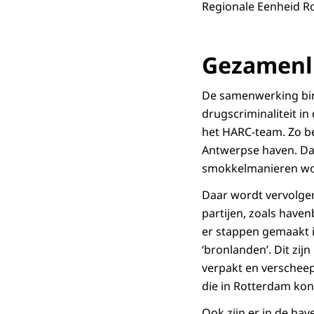
Regionale Eenheid Ro
Gezamenli
De samenwerking bin
drugscriminaliteit i
het HARC-team. Zo b
Antwerpse haven. Dat
smokkelmanieren wo
Daar wordt vervolge
partijen, zoals haven
er stappen gemaakt i
‘bronlanden’. Dit zi
verpakt en verscheep
die in Rotterdam ko
Ook zijn er in de h