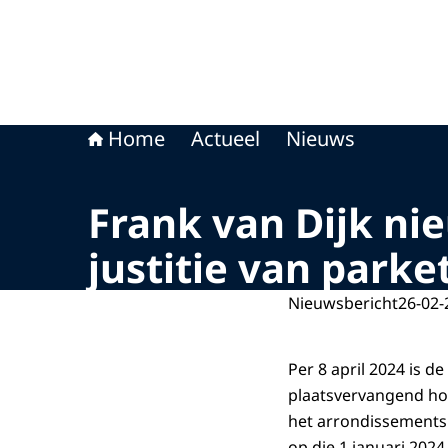
Home
Actueel
Nieuws
Frank van Dijk ni
justitie van park
Nieuwsbericht
26-02-
Per 8 april 2024 is de
plaatsvervangend hoof
het arrondissements
op die 1 januari 202