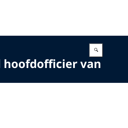
Vul in wat 
 hoofdofficier van