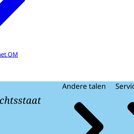
het OM
Andere talen
Servi
chtsstaat