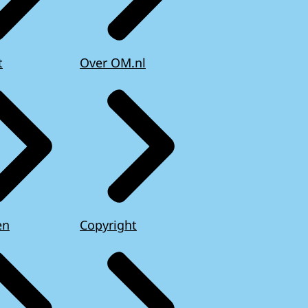
t
Over OM.nl
en
Copyright