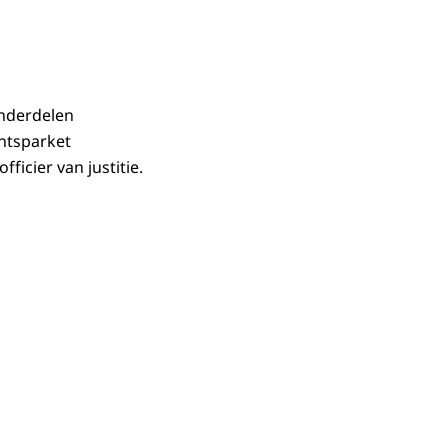
onderdelen
entsparket
icier van justitie.