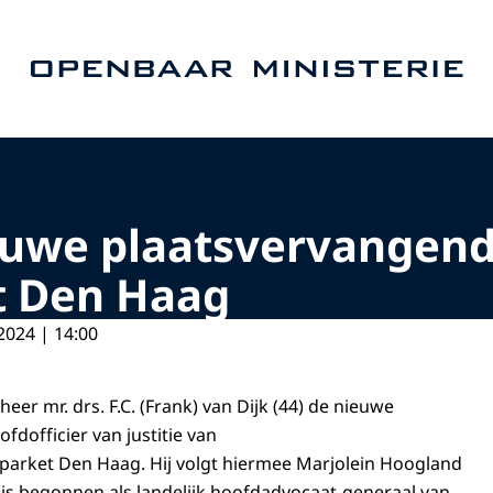
Naar de homepage van Openbaar Ministerie
euwe plaatsvervangend
et Den Haag
2024 | 14:00
 heer mr. drs. F.C. (Frank) van Dijk (44) de nieuwe
dofficier van justitie van
parket Den Haag. Hij volgt hiermee Marjolein Hoogland
4 is begonnen als landelijk hoofdadvocaat-generaal van