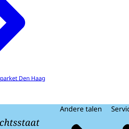
parket Den Haag
Andere talen
Servi
chtsstaat