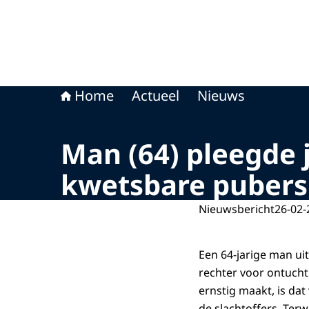
Home
Actueel
Nieuws
Man (64) pleegde 
kwetsbare pubers
Nieuwsbericht
26-02-
Een 64-jarige man u
rechter voor ontucht
ernstig maakt, is da
de slachtoffers. Terw