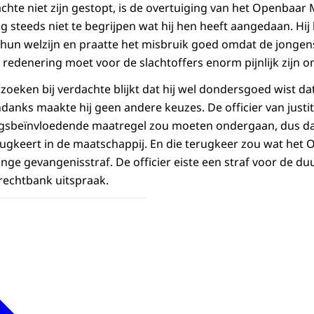
achte niet zijn gestopt, is de overtuiging van het Openbaar M
nog steeds niet te begrijpen wat hij hen heeft aangedaan. Hij 
un welzijn en praatte het misbruik goed omdat de jongen
edenering moet voor de slachtoffers enorm pijnlijk zijn o
oeken bij verdachte blijkt dat hij wel dondersgoed wist da
danks maakte hij geen andere keuzes. De officier van justi
gsbeïnvloedende maatregel zou moeten ondergaan, dus dat 
erugkeert in de maatschappij. En die terugkeer zou wat het 
ge gevangenisstraf. De officier eiste een straf voor de duu
rechtbank uitspraak.