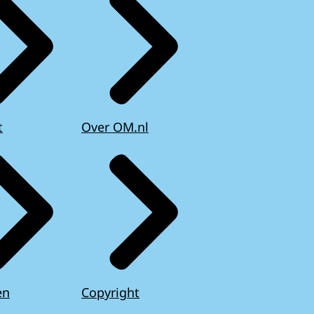
t
Over OM.nl
en
Copyright