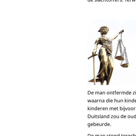
De man ontfermde zic
waarna die hun kinde
kinderen met bijvoor
Duitsland zou de oude
gebeurde.
De man stond terecht