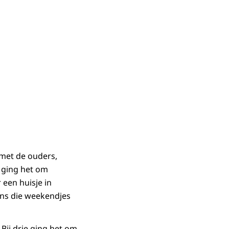
 met de ouders,
 ging het om
een huisje in
dens die weekendjes
Bij drie ging het om