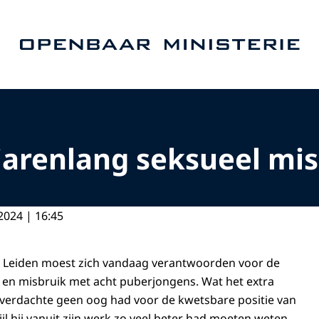
Naar de homepage van Openbaar Ministerie
jarenlang seksueel mi
2024 | 16:45
it Leiden moest zich vandaag verantwoorden voor de
 en misbruik met acht puberjongens. Wat het extra
t verdachte geen oog had voor de kwetsbare positie van
ijl hij vanuit zijn werk zo veel beter had moeten weten.