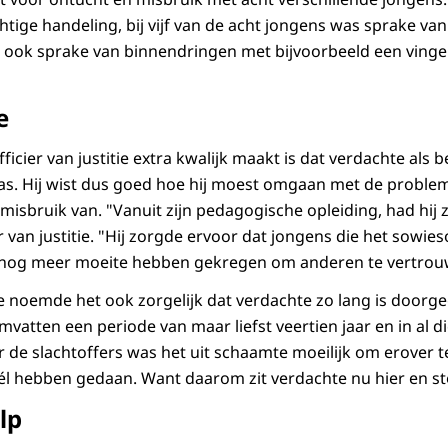
tige handeling, bij vijf van de acht jongens was sprake van
s ook sprake van binnendringen met bijvoorbeeld een vinger 
e
ficier van justitie extra kwalijk maakt is dat verdachte als b
as. Hij wist dus goed hoe hij moest omgaan met de proble
misbruik van. "Vanuit zijn pedagogische opleiding, had hij 
r van justitie. "Hij zorgde ervoor dat jongens die het sowies
, nog meer moeite hebben gekregen om anderen te vertrou
tie noemde het ook zorgelijk dat verdachte zo lang is door
mvatten een periode van maar liefst veertien jaar en in al di
r de slachtoffers was het uit schaamte moeilijk om erover te 
él hebben gedaan. Want daarom zit verdachte nu hier en st
lp