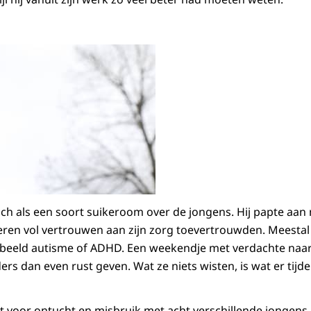
h als een soort suikeroom over de jongens. Hij papte aan
ren vol vertrouwen aan zijn zorg toevertrouwden. Meestal
beeld autisme of ADHD. Een weekendje met verdachte naar 
rs dan even rust geven. Wat ze niets wisten, is wat er tij
 voor ontucht en misbruik met acht verschillende jongens. 