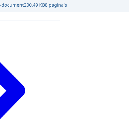
-document
200.49 KB
8 pagina's