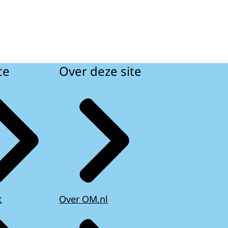
ce
Over deze site
t
Over OM.nl