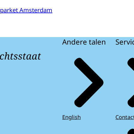
sparket Amsterdam
Andere talen
Servi
chtsstaat
English
Contac