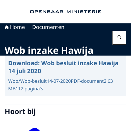
Naar de homepage van Openbaar Ministerie
Home
Documenten
Vu
Wob inzake Hawija
Download:
Wob besluit inzake Hawija
14 juli 2020
Woo/Wob-besluit
14-07-2020
PDF-document
2.63
MB
112 pagina's
Hoort bij