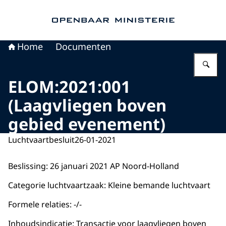
Naar de homepage van Openbaar Ministerie
Home
Documenten
Vu
ELOM:2021:001
(Laagvliegen boven
gebied evenement)
Luchtvaartbesluit
26-01-2021
Beslissing: 26 januari 2021 AP Noord-Holland
Categorie luchtvaartzaak: Kleine bemande luchtvaart
Formele relaties: -/-
Inhoudsindicatie: Transactie voor laagvliegen boven