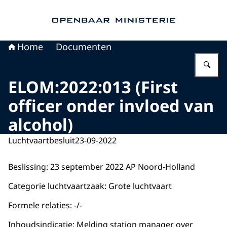
Naar de homepage van Openbaar Ministerie
Home
Documenten
Vu
ELOM:2022:013 (First
officer onder invloed van
alcohol)
Luchtvaartbesluit
23-09-2022
Beslissing: 23 september 2022 AP Noord-Holland
Categorie luchtvaartzaak: Grote luchtvaart
Formele relaties: -/-
Inhoudsindicatie: Melding station manager over