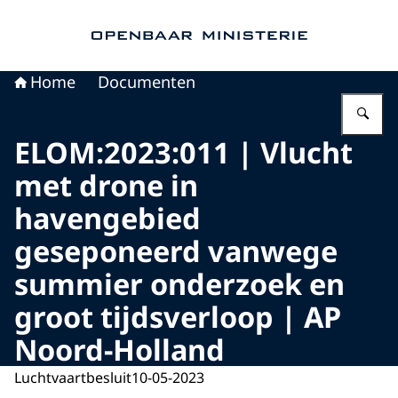
Naar de homepage van Openbaar Ministerie
Home
Documenten
Vu
ELOM:2023:011 | Vlucht
met drone in
havengebied
geseponeerd vanwege
summier onderzoek en
groot tijdsverloop | AP
Noord-Holland
Luchtvaartbesluit
10-05-2023