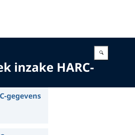
Vul in wat 
ek inzake HARC-
RC-gegevens