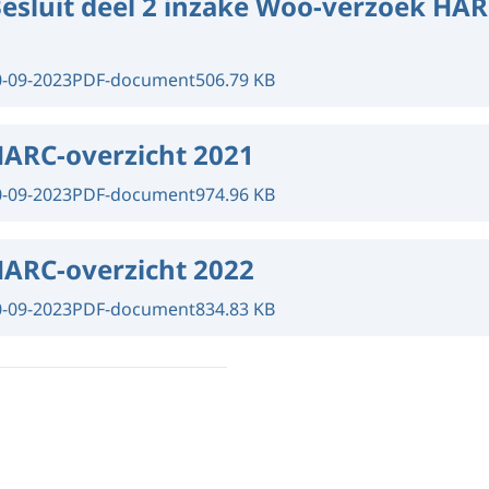
esluit deel 2 inzake Woo-verzoek HA
0-09-2023
PDF-document
506.79 KB
ARC-overzicht 2021
0-09-2023
PDF-document
974.96 KB
ARC-overzicht 2022
0-09-2023
PDF-document
834.83 KB