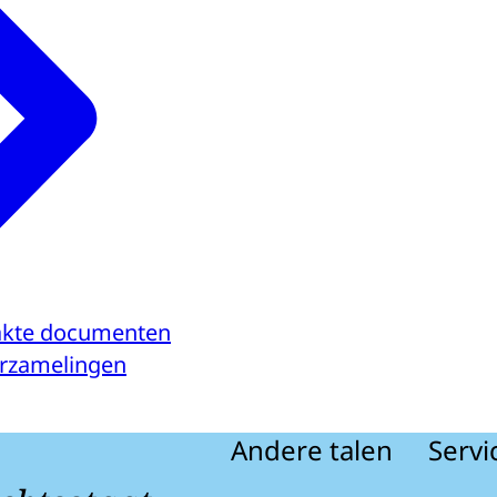
kte documenten
verzamelingen
Andere talen
Servi