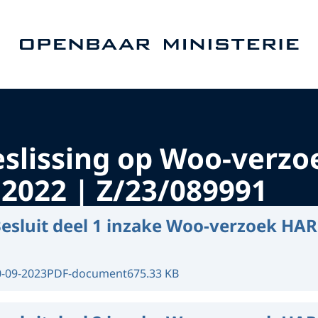
Naar de homepage van Openbaar Ministerie
slissing op Woo-verzo
2022 | Z/23/089991
esluit deel 1 inzake Woo-verzoek HA
0-09-2023
PDF-document
675.33 KB