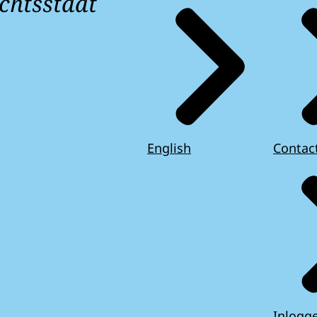
chtsstaat
English
Contac
Inlogg