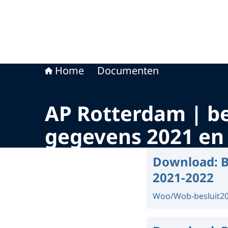
Home
Documenten
AP Rotterdam | be
gegevens 2021 en 
Download:
B
2021-2022
Woo/Wob-besluit
2