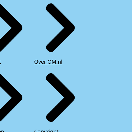
t
Over OM.nl
en
Copyright