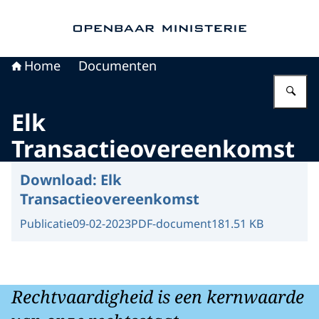
Naar de homepage van Openbaar Ministerie
Home
Documenten
Vu
Elk
Transactieovereenkomst
Download:
Elk
Transactieovereenkomst
Publicatie
09-02-2023
PDF-document
181.51 KB
Rechtvaardigheid is een kernwaarde