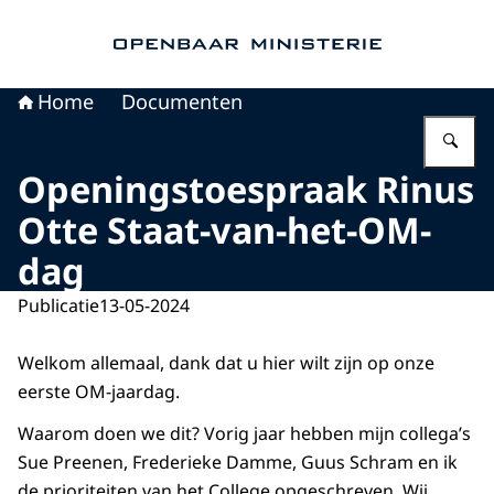
Naar de homepage van Openbaar Ministerie
Home
Documenten
Vu
Openingstoespraak Rinus
Otte Staat-van-het-OM-
dag
Publicatie
13-05-2024
Welkom allemaal, dank dat u hier wilt zijn op onze
eerste OM-jaardag.
Waarom doen we dit? Vorig jaar hebben mijn collega’s
Sue Preenen, Frederieke Damme, Guus Schram en ik
de prioriteiten van het College opgeschreven. Wij