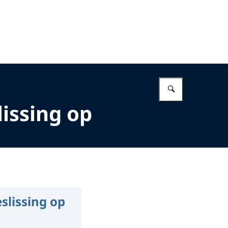
Vul in wat 
issing op
slissing op