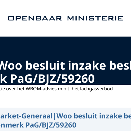
Naar de homepage van Openbaar Ministerie
oo besluit inzake besl
k PaG/BJZ/59260
ie over het WBOM-advies m.b.t. het lachgasverbod
arket-Generaal|Woo besluit inzake be
enmerk PaG/BJZ/59260