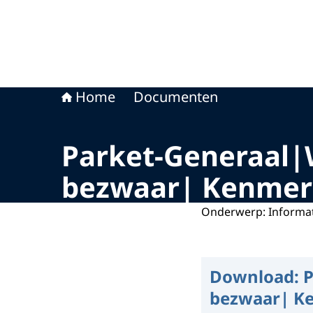
Home
Documenten
Parket-Generaal|W
bezwaar| Kenmer
Onderwerp: Informat
Download:
P
bezwaar| K