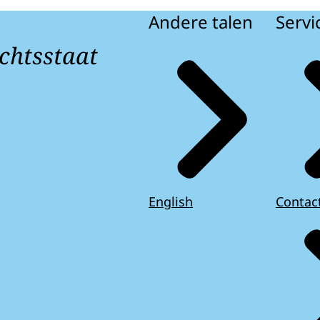
Andere talen
Servi
chtsstaat
English
Contac