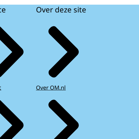
ce
Over deze site
t
Over OM.nl