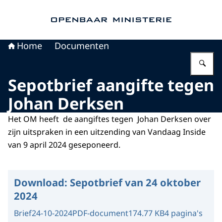
Naar de homepage van Openbaar Ministerie
Home
Documenten
Vu
Sepotbrief aangifte tegen
Johan Derksen
Het OM heeft de aangiftes tegen Johan Derksen over
zijn uitspraken in een uitzending van Vandaag Inside
van 9 april 2024 geseponeerd.
Download:
Sepotbrief van 24 oktober
2024
Brief
24-10-2024
PDF-document
174.77 KB
4 pagina's