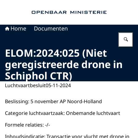
Naar de homepage van Openbaar Ministerie
Home
Documenten
Vu
ELOM:2024:025 (Niet
geregistreerde drone in
Schiphol CTR)
Luchtvaartbesluit
05-11-2024
Beslissing: 5 november AP Noord-Holland
Categorie luchtvaartzaak: Onbemande luchtvaart
Formele relaties: -/-
Inhoudsindicatie: Transactie voor vlucht met drone in