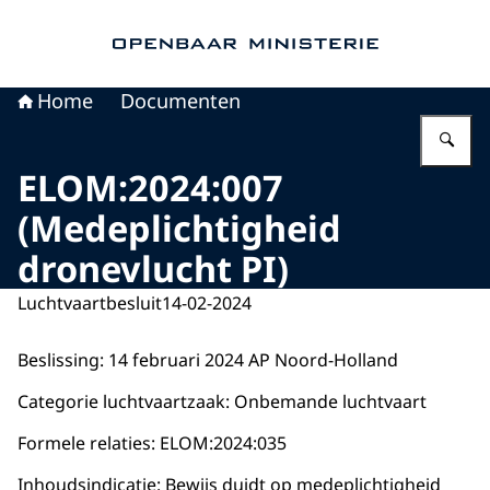
Naar de homepage van Openbaar Ministerie
Home
Documenten
Vu
ELOM:2024:007
(Medeplichtigheid
dronevlucht PI)
Luchtvaartbesluit
14-02-2024
Beslissing: 14 februari 2024 AP Noord-Holland
Categorie luchtvaartzaak: Onbemande luchtvaart
Formele relaties: ELOM:2024:035
Inhoudsindicatie: Bewijs duidt op medeplichtigheid