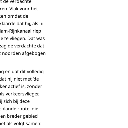
ft de verdachte
ren. Vlak voor het
oken omdat de
aarde dat hij, als hij
am-Rijnkanaal riep
e te vliegen. Dat was
 zag de verdachte dat
het noorden afgebogen
 en dat dit volledig
at hij niet met ‘de
ker actief is, zonder
ls verkeersvlieger,
 zich bij deze
plande route, die
een breder gebied
het als volgt samen: