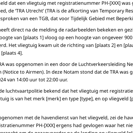
meld dat een vliegtuig met registratienummer PH-[XXX] was
bied, de ‘TRA Utrecht’ (TRA is de afkorting van Temporary Res
proken van een TGB, dat voor Tijdelijk Gebied met Beperki
 heeft direct na de melding de radarbeelden bekeken en gezi
ogte van [plaats 1] vloog op een hoogte van ongeveer 900
rd. Het vliegtuig kwam uit de richting van [plaats 2] en [pla
 [plaats 4].
TRA was opgenomen in een door de Luchtverkeersleiding Ne
(Notice to Airmen). In deze Notam stond dat de TRA was g
024 van 14:00 uur tot 22:00 uur.
e luchtvaartpolitie bekend dat het vliegtuig met registra
uig is van het merk [merk] en type [type], en op vliegveld [p
genomen met de havendienst van het vliegveld, zei de hav
gistratienummer PH-[XXX] ergens had gevlogen waar het ni