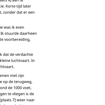
ats 4] aan te
. Korte tijd later
t, zonder dat er een
ie was ik even
. Ik stuurde daarheen
te voorbereiding,
ek dat de verdachte
kleine luchtvaart. In
chtvaart.
amen met zijn
ute op de terugweg,
rond de 1000 voet,
gen te vliegen is de
 [plaats 7] weer naar