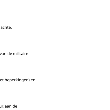
dachte.
an de militaire
 met beperkingen) en
ur, aan de