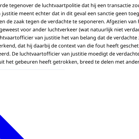
rde tegenover de luchtvaartpolitie dat hij een transactie z
n justitie meent echter dat in dit geval een sanctie geen t
en de zaak tegen de verdachte te seponeren. Afgezien van het
geweest voor ander luchtverkeer (wat natuurlijk niet verda
htvaartofficier van justitie het van belang dat de verdachte 
end, dat hij daarbij de context van die fout heeft geschets
eerd. De luchtvaartofficier van justitie moedigt de verdach
 uit het gebeuren heeft getrokken, breed te delen met ander