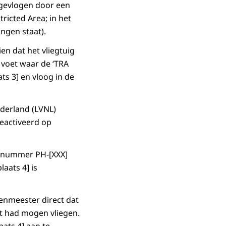
 gevlogen door een
tricted Area; in het
ngen staat).
en dat het vliegtuig
 voet waar de ‘TRA
ats 3] en vloog in de
derland (LVNL)
eactiveerd op
tienummer PH-[XXX]
laats 4] is
enmeester direct dat
et had mogen vliegen.