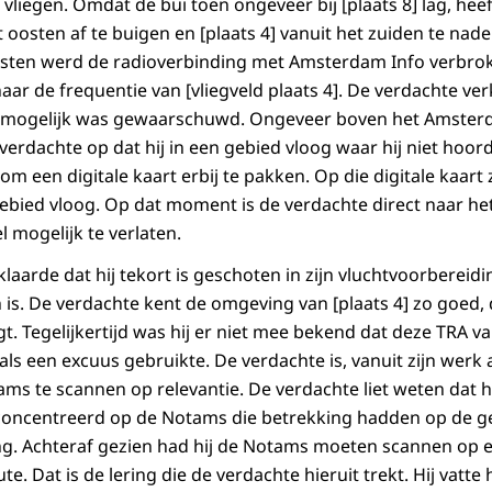
vliegen. Omdat de bui toen ongeveer bij [plaats 8] lag, hee
oosten af te buigen en [plaats 4] vanuit het zuiden te nade
osten werd de radioverbinding met Amsterdam Info verbr
ar de frequentie van [vliegveld plaats 4]. De verdachte verkl
, mogelijk was gewaarschuwd. Ongeveer boven het Amsterd
erdachte op dat hij in een gebied vloog waar hij niet hoord
m een digitale kaart erbij te pakken. Op die digitale kaart
gebied vloog. Op dat moment is de verdachte direct naar 
 mogelijk te verlaten.
rde dat hij tekort is geschoten in zijn vluchtvoorbereiding
 is. De verdachte kent de omgeving van [plaats 4] zo goed, d
gt. Tegelijkertijd was hij er niet mee bekend dat deze TRA va
 als een excuus gebruikte. De verdachte is, vanuit zijn werk a
s te scannen op relevantie. De verdachte liet weten dat hij
concentreerd op de Notams die betrekking hadden op de ge
ng. Achteraf gezien had hij de Notams moeten scannen op 
e. Dat is de lering die de verdachte hieruit trekt. Hij vatte 