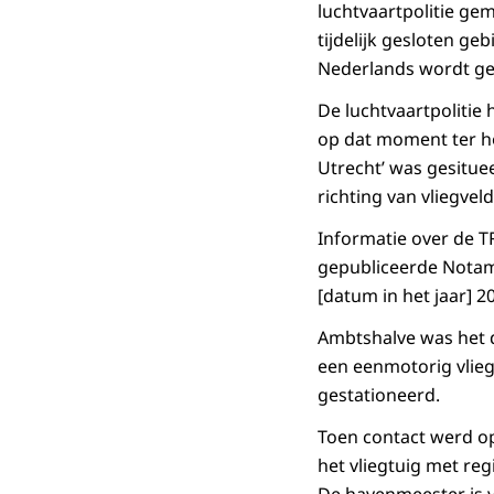
luchtvaartpolitie ge
tijdelijk gesloten ge
Nederlands wordt ges
De luchtvaartpolitie
op dat moment ter ho
Utrecht’ was gesituee
richting van vliegveld
Informatie over de 
gepubliceerde Notam 
[datum in het jaar] 2
Ambtshalve was het d
een eenmotorig vliegt
gestationeerd.
Toen contact werd op
het vliegtuig met re