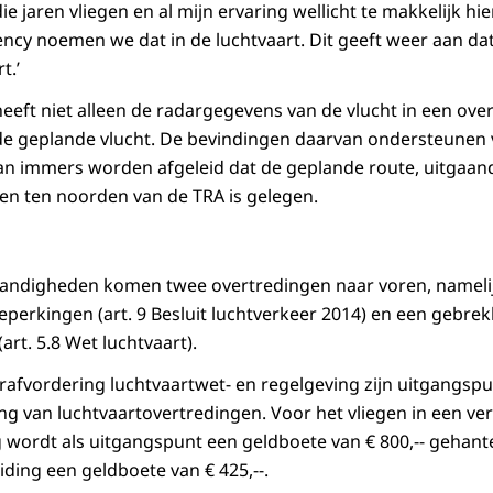
 die jaren vliegen en al mijn ervaring wellicht te makkelijk h
y noemen we dat in de luchtvaart. Dit geeft weer aan dat
t.’
heeft niet alleen de radargegevens van de vlucht in een ove
de geplande vlucht. De bevindingen daarvan ondersteunen
kan immers worden afgeleid dat de geplande route, uitgaande
len ten noorden van de TRA is gelegen.
tandigheden komen twee overtredingen naar voren, namelijk
beperkingen (art. 9 Besluit luchtverkeer 2014) en een gebrek
art. 5.8 Wet luchtvaart).
 strafvordering luchtvaartwet- en regelgeving zijn uitgang
ng van luchtvaartovertredingen. Voor het vliegen in een v
ig wordt als uitgangspunt een geldboete van € 800,-- gehan
ding een geldboete van € 425,--.