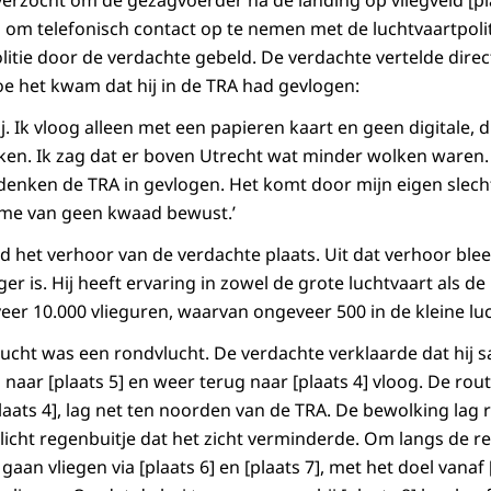
erzocht om de gezagvoerder na de landing op vliegveld [pla
om telefonisch contact op te nemen met de luchtvaartpolitie
litie door de verdachte gebeld. De verdachte vertelde direc
oe het kwam dat hij in de TRA had gevlogen:
. Ik vloog alleen met een papieren kaart en geen digitale, d
kken. Ik zag dat er boven Utrecht wat minder wolken waren
denken de TRA in gevlogen. Het komt door mijn eigen slech
s me van geen kwaad bewust.’
 het verhoor van de verdachte plaats. Uit dat verhoor ble
er is. Hij heeft ervaring in zowel de grote luchtvaart als de 
veer 10.000 vlieguren, waarvan ongeveer 500 in de kleine lu
ht was een rondvlucht. De verdachte verklaarde dat hij s
] naar [plaats 5] en weer terug naar [plaats 4] vloog. De ro
plaats 4], lag net ten noorden van de TRA. De bewolking lag 
icht regenbuitje dat het zicht verminderde. Om langs de re
gaan vliegen via [plaats 6] en [plaats 7], met het doel vanaf