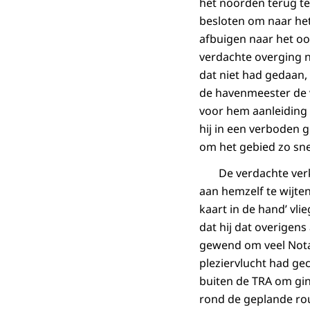
het noorden terug te 
besloten om naar het 
afbuigen naar het o
verdachte overging na
dat niet had gedaan
de havenmeester de v
voor hem aanleiding o
hij in een verboden 
om het gebied zo snel
De verdachte verklaa
aan hemzelf te wijten
kaart in de hand’ vlie
dat hij dat overigens
gewend om veel Notam
pleziervlucht had ge
buiten de TRA om gi
rond de geplande rout