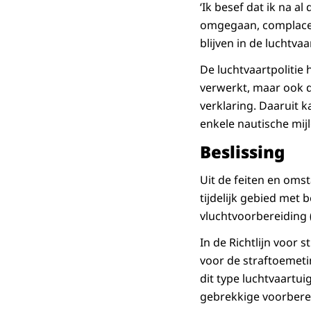
‘Ik besef dat ik na al
omgegaan, complacenc
blijven in de luchtvaar
De luchtvaartpolitie 
verwerkt, maar ook 
verklaring. Daaruit 
enkele nautische mij
Beslissing
Uit de feiten en oms
tijdelijk gebied met 
vluchtvoorbereiding (
In de Richtlijn voor
voor de straftoemeti
dit type luchtvaartu
gebrekkige voorberei