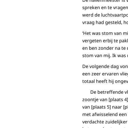
De havenmeester is v
spreken en te vragen 
werd de luchtvaartpo
vraag had gesteld, h
‘Het was stom van mij
vergeten erbij te pa
en ben zonder na te 
stom van mij. Ik wa
De volgende dag vond
een zeer ervaren vlieg
totaal heeft hij onge
De betreffende vluc
zoontje van [plaats 4
van [plaats 5] naar [
met afwisselend een l
verdachte zuidelijker 