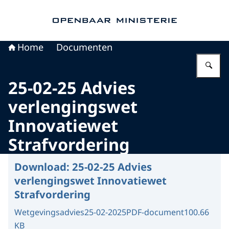
Naar de homepage van Openbaar Ministerie
Home
Documenten
Vu
25-02-25 Advies
verlengingswet
Innovatiewet
Strafvordering
Download:
25-02-25 Advies
verlengingswet Innovatiewet
Strafvordering
Wetgevingsadvies
25-02-2025
PDF-document
100.66
KB