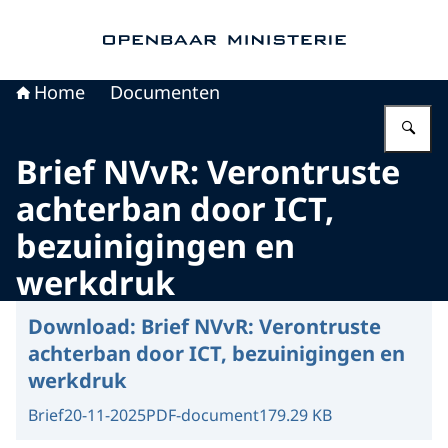
Naar de homepage van Openbaar Ministerie
Home
Documenten
Vu
Brief NVvR: Verontruste
achterban door ICT,
bezuinigingen en
werkdruk
Download:
Brief NVvR: Verontruste
achterban door ICT, bezuinigingen en
werkdruk
Brief
20-11-2025
PDF-document
179.29 KB