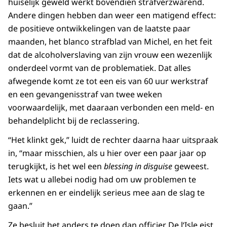
huiselijk geweld werkt bovendien strafverzwarend.
Andere dingen hebben dan weer een matigend effect:
de positieve ontwikkelingen van de laatste paar
maanden, het blanco strafblad van Michel, en het feit
dat de alcoholverslaving van zijn vrouw een wezenlijk
onderdeel vormt van de problematiek. Dat alles
afwegende komt ze tot een eis van 60 uur werkstraf
en een gevangenisstraf van twee weken
voorwaardelijk, met daaraan verbonden een meld- en
behandelplicht bij de reclassering.
“Het klinkt gek,” luidt de rechter daarna haar uitspraak
in, “maar misschien, als u hier over een paar jaar op
terugkijkt, is het wel een
blessing in disguise
geweest.
Iets wat u allebei nodig had om uw problemen te
erkennen en er eindelijk serieus mee aan de slag te
gaan.”
Ze besluit het anders te doen dan officier De l‘Isle eist,