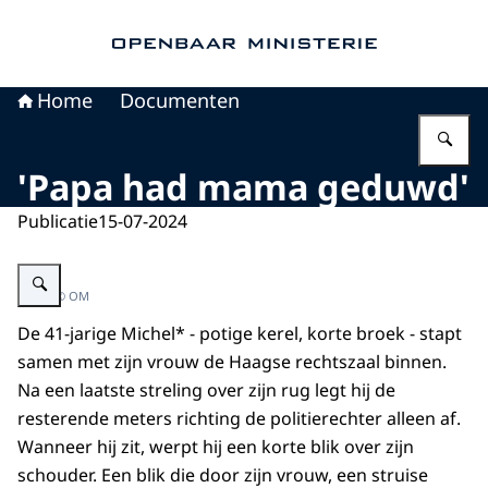
Naar de homepage van Openbaar Ministerie
Home
Documenten
Vu
'Papa had mama geduwd'
Publicatie
15-07-2024
Vergroot afbeelding Bij de politierechter
Beeld: © OM
De 41-jarige Michel* - potige kerel, korte broek - stapt
samen met zijn vrouw de Haagse rechtszaal binnen.
Na een laatste streling over zijn rug legt hij de
resterende meters richting de politierechter alleen af.
Wanneer hij zit, werpt hij een korte blik over zijn
schouder. Een blik die door zijn vrouw, een struise