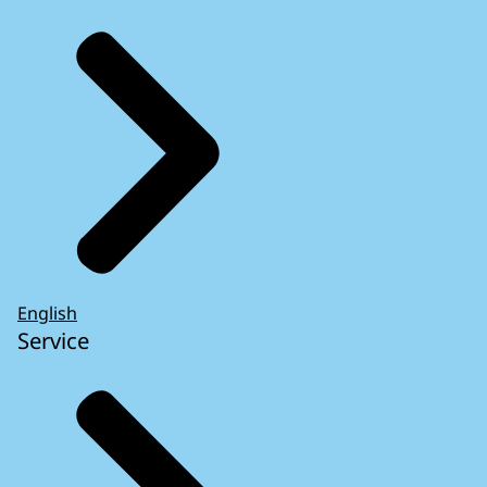
English
Service