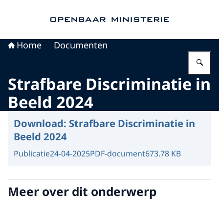
Naar de homepage van Openbaar Ministerie
Home
Documenten
Vu
Strafbare Discriminatie in
Beeld 2024
Download:
Strafbare Discriminatie in
Beeld 2024
Publicatie
24-04-2025
PDF-document
673.78 KB
Meer over dit onderwerp