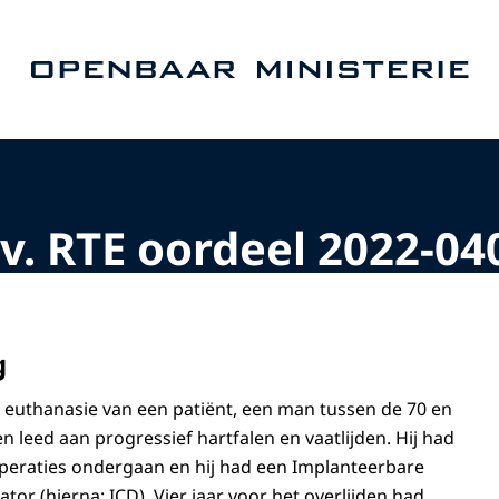
Naar de homepage van Openbaar Ministerie
v. RTE oordeel 2022-04
g
 euthanasie van een patiënt, een man tussen de 70 en
aren leed aan progressief hartfalen en vaatlijden. Hij had
peraties ondergaan en hij had een Implanteerbare
ator (hierna: ICD). Vier jaar voor het overlijden had