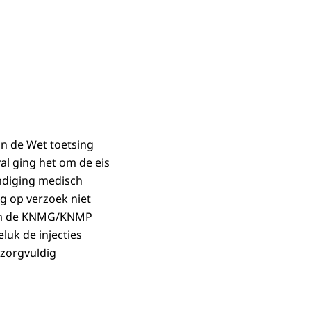
an de Wet toetsing
val ging het om de eis
indiging medisch
ng op verzoek niet
form de KNMG/KNMP
luk de injecties
 zorgvuldig