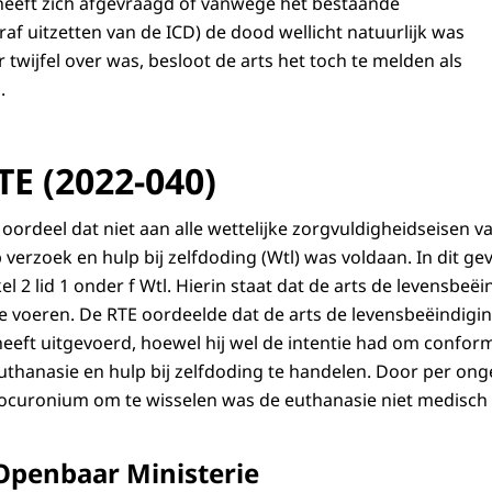
 heeft zich afgevraagd of vanwege het bestaande
raf uitzetten van de ICD) de dood wellicht natuurlijk was
twijfel over was, besloot de arts het toch te melden als
.
TE (2022-040)
oordeel dat niet aan alle wettelijke zorgvuldigheidseisen v
verzoek en hulp bij zelfdoding (Wtl) was voldaan. In dit ge
 2 lid 1 onder f Wtl. Hierin staat dat de arts de levensbeë
te voeren. De RTE oordeelde dat de arts de levensbeëindigi
heeft uitgevoerd, hoewel hij wel de intentie had om con
euthanasie en hulp bij zelfdoding te handelen. Door per onge
rocuronium om te wisselen was de euthanasie niet medisch
Openbaar Ministerie