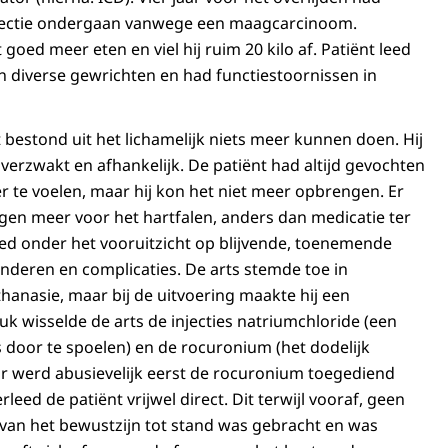
sectie ondergaan vanwege een maagcarcinoom.
 goed meer eten en viel hij ruim 20 kilo af. Patiënt leed
in diverse gewrichten en had functiestoornissen in
t bestond uit het lichamelijk niets meer kunnen doen. Hij
 verzwakt en afhankelijk. De patiënt had altijd gevochten
er te voelen, maar hij kon het niet meer opbrengen. Er
en meer voor het hartfalen, anders dan medicatie ter
eed onder het vooruitzicht op blijvende, toenemende
anderen en complicaties. De arts stemde toe in
hanasie, maar bij de uitvoering maakte hij een
uk wisselde de arts de injecties natriumchloride (een
 door te spoelen) en de rocuronium (het dodelijk
r werd abusievelijk eerst de rocuronium toegediend
leed de patiënt vrijwel direct. Dit terwijl vooraf, geen
van het bewustzijn tot stand was gebracht en was