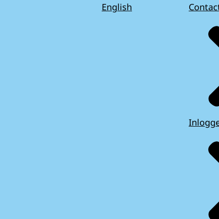
English
Contac
Inlogg