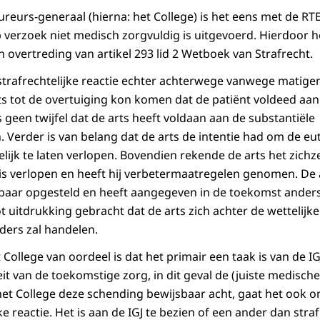
reurs-generaal (hierna: het College) is het eens met de RT
 verzoek niet medisch zorgvuldig is uitgevoerd. Hierdoor he
 overtreding van artikel 293 lid 2 Wetboek van Strafrecht.
 strafrechtelijke reactie echter achterwege vanwege matigen
arts tot de overtuiging kon komen dat de patiënt voldeed a
s geen twijfel dat de arts heeft voldaan aan de substantiële
. Verder is van belang dat de arts de intentie had om de eu
ijk te laten verlopen. Bovendien rekende de arts het zichze
 is verlopen en heeft hij verbetermaatregelen genomen. De a
baar opgesteld en heeft aangegeven in de toekomst anders 
ot uitdrukking gebracht dat de arts zich achter de wettelij
ders zal handelen.
 College van oordeel is dat het primair een taak is van de IG
t van de toekomstige zorg, in dit geval de (juiste medische
et College deze schending bewijsbaar acht, gaat het ook o
ke reactie. Het is aan de IGJ te bezien of een ander dan straf