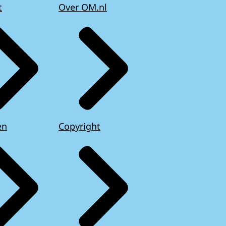
t
Over OM.nl
en
Copyright