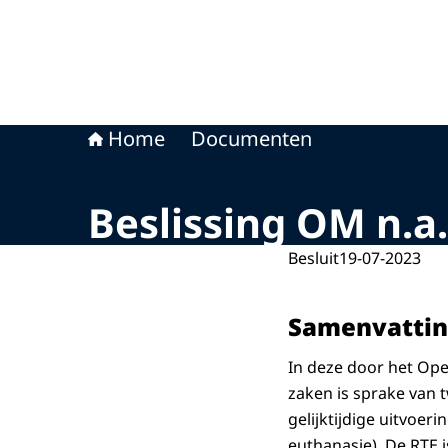
Home
Documenten
Beslissing OM n.a
Besluit
19-07-2023
Samenvatti
In deze door het Op
zaken is sprake van 
gelijktijdige uitvoe
euthanasie). De RTE 