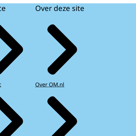
ce
Over deze site
t
Over OM.nl