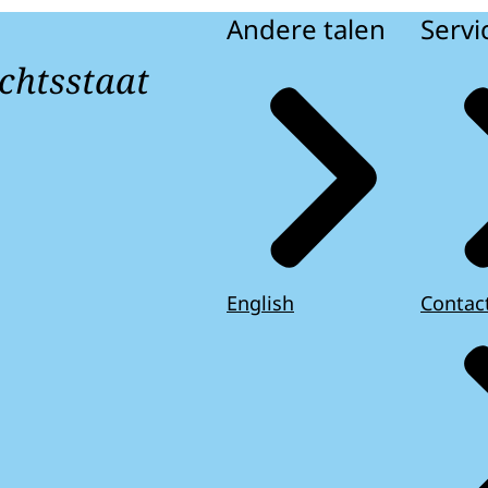
Andere talen
Servi
chtsstaat
English
Contac