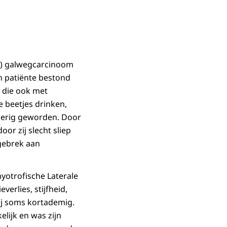
aid) galwegcarcinoom
an patiënte bestond
d die ook met
e beetjes drinken,
legerig geworden. Door
or zij slecht sliep
 gebrek aan
myotrofische Laterale
verlies, stijfheid,
ij soms kortademig.
elijk en was zijn