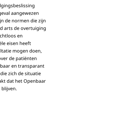
lgingsbeslissing
r geval aangewezen
jn de normen die zijn
nd arts de overtuiging
ichtloos en
ële eisen heeft
ultatie mogen doen,
over de patiënten
sbaar en transparant
die zich de situatie
aakt dat het Openbaar
 blijven.