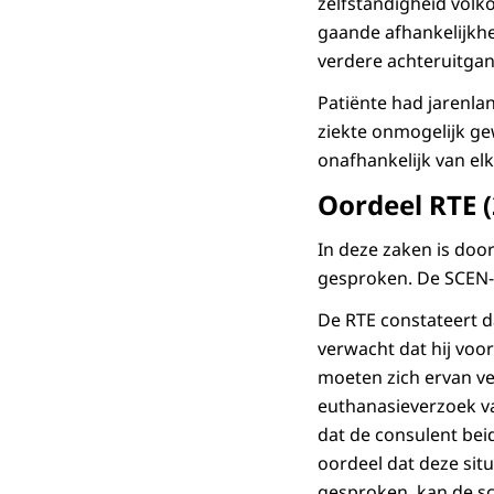
zelfstandigheid volk
gaande afhankelijkhei
verdere achteruitgang
Patiënte had jarenla
ziekte onmogelijk ge
onafhankelijk van elk
Oordeel RTE 
In deze zaken is doo
gesproken. De SCEN-a
De RTE constateert d
verwacht dat hij voo
moeten zich ervan ve
euthanasieverzoek va
dat de consulent bei
oordeel dat deze situ
gesproken, kan de sch