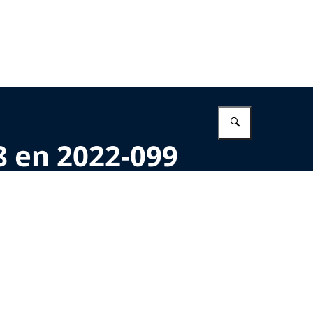
Vul in wat 
8 en 2022-099