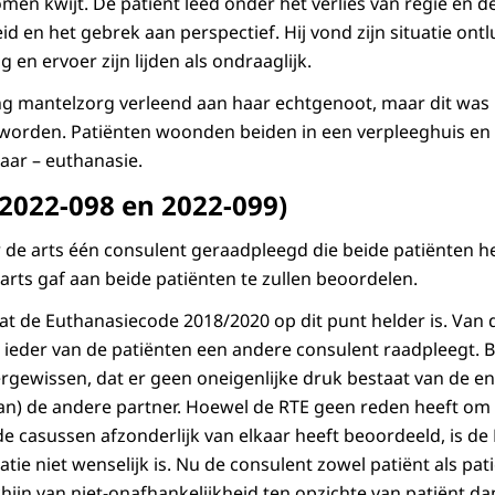
omen kwijt. De patiënt leed onder het verlies van regie en
d en het gebrek aan perspectief. Hij vond zijn situatie ont
 en ervoer zijn lijden als ondraaglijk.
ng mantelzorg verleend aan haar echtgenoot, maar dit was
worden. Patiënten woonden beiden in een verpleeghuis en 
aar – euthanasie.
(2022-098 en 2022-099)
r de arts één consulent geraadpleegd die beide patiënten h
rts gaf aan beide patiënten te zullen beoordelen.
at de Euthanasiecode 2018/2020 op dit punt helder is. Van 
r ieder van de patiënten een andere consulent raadpleegt. 
rgewissen, dat er geen oneigenlijke druk bestaat van de en
n) de andere partner. Hoewel de RTE geen reden heeft om e
de casussen afzonderlijk van elkaar heeft beoordeeld, is d
atie niet wenselijk is. Nu de consulent zowel patiënt als pat
ijn van niet-onafhankelijkheid ten opzichte van patiënt dan