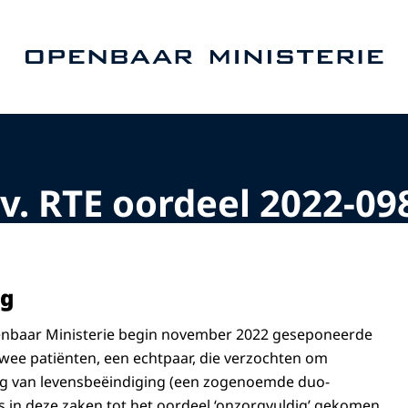
Naar de homepage van Openbaar Ministerie
.v. RTE oordeel 2022-09
ng
enbaar Ministerie begin november 2022 geseponeerde
twee patiënten, een echtpaar, die verzochten om
ring van levensbeëindiging (een zogenoemde duo-
is in deze zaken tot het oordeel ‘onzorgvuldig’ gekomen