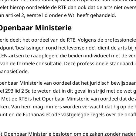
let hierop oordeelde de RTE dan ook dat de arts niet ove
n artikel 2, eerste lid onder e Wtl heeft gehandeld.
Openbaar Ministerie
rie deelt het oordeel van de RTE. Volgens de professionele 
punt ‘beslissingen rond het levenseinde’, dient de arts bi
CEN-artsen te raadplegen, die beiden individueel met de ver
 van de formele consultatie. Deze professionele standaard 
hanasieCode.
penbaar Ministerie van oordeel dat het juridisch bewijsbaar 
l 293 lid 2 Sr, te weten dat in dit geval in strijd met de we
 Met de RTE is het Openbaar Ministerie van oordeel dat de a
maken. Van hem mag immers worden verwacht dat hij op de h
nt en de EuthanasieCode vastgelegde regels over de onaf
t Openbaar Ministerie besloten om de zaken zonder nader