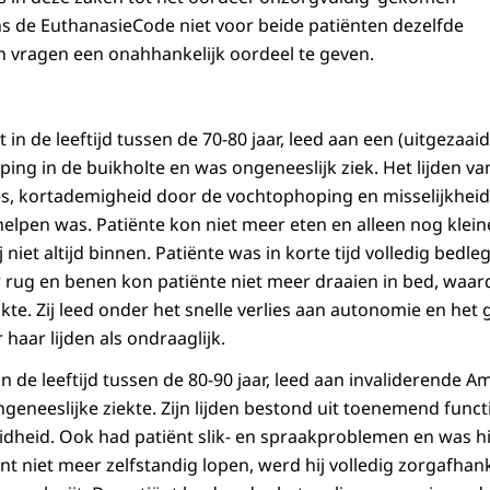
s de EuthanasieCode niet voor beide patiënten dezelfde
 vragen een onahhankelijk oordeel te geven.
 in de leeftijd tussen de 70-80 jaar, leed aan een (uitgeza
ing in de buikholte en was ongeneeslijk ziek. Het lijden v
lies, kortademigheid door de vochtophoping en misselijkhei
helpen was. Patiënte kon niet meer eten en alleen nog klein
j niet altijd binnen. Patiënte was in korte tijd volledig bed
rug en benen kon patiënte niet meer draaien in bed, waardo
kte. Zij leed onder het snelle verlies aan autonomie en het
 haar lijden als ondraaglijk.
n de leeftijd tussen de 80-90 jaar, leed aan invaliderende A
geneeslijke ziekte. Zijn lijden bestond uit toenemend functie
dheid. Ook had patiënt slik- en spraakproblemen en was h
ënt niet meer zelfstandig lopen, werd hij volledig zorgafhank