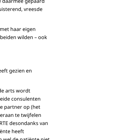
 de daarmee gepaard
luisterend, vreesde
 met haar eigen
beiden wilden – ook
eeft gezien en
de arts wordt
Beide consulenten
e partner op (het
raan te twijfelen
e RTE desondanks van
iënte heeft
 wel de patiënte niet