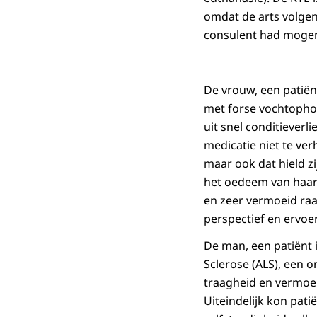
omdat de arts volgen
consulent had mogen
De vrouw, een patiënt
met forse vochtophop
uit snel conditiever
medicatie niet te ver
maar ook dat hield zi
het oedeem van haar 
en zeer vermoeid raa
perspectief en ervoer
De man, een patiënt i
Sclerose (ALS), een on
traagheid en vermoei
Uiteindelijk kon pati