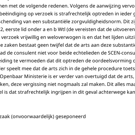
amen met de volgende redenen. Volgens de aanwijzing vervo
sbeëindiging op verzoek is strafrechtelijk optreden in iede
 schending van een substantiële zorgvuldigheidsnorm. Dit zi
 2, eerste lid onder a en b Wtl (de vereisten dat de uitvoere
erzoek vrijwillig en weloverwogen is en dat het lijden uitz
eze zaken bestaat geen twijfel dat de arts aan deze substanti
ad de consulent niet voor beide echtelieden de SCEN-cons
eiding te vermoeden dat dit optreden de oordeelsvorming 
der speelt mee dat de arts zich in de gehele procedure toet
Openbaar Ministerie is er verder van overtuigd dat de arts, 
ken, deze vergissing niet nogmaals zal maken. Dit alles m
 is dat strafrechtelijk ingrijpen in dit geval achterwege kan
 zaak (onvoorwaardelijk) geseponeerd