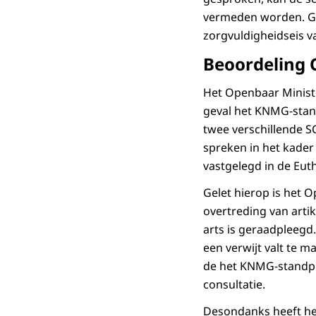
vermeden worden. Ge
zorgvuldigheidseis va
Beoordeling 
Het Openbaar Ministe
geval het KNMG-stand
twee verschillende S
spreken in het kader
vastgelegd in de Eut
Gelet hierop is het O
overtreding van artike
arts is geraadpleegd.
een verwijt valt te 
de het KNMG-standpu
consultatie.
Desondanks heeft he