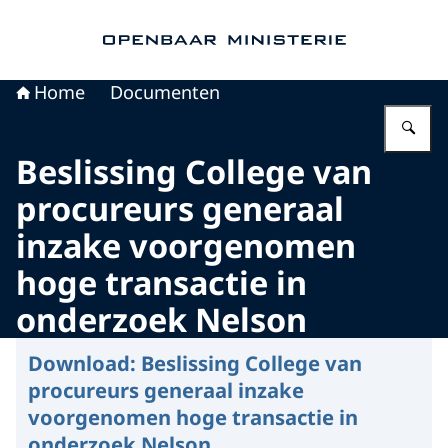
Naar de homepage van Openbaar Ministerie
Home
Documenten
Vu
Beslissing College van
procureurs generaal
inzake voorgenomen
hoge transactie in
onderzoek Nelson
Download:
Beslissing College van
procureurs generaal inzake
voorgenomen hoge transactie in
onderzoek Nelson