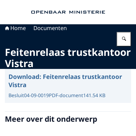
Naar de homepage van Openbaar Ministerie
Home
Documenten
Vu
Feitenrelaas trustkantoor
Vistra
Download:
Feitenrelaas trustkantoor
Vistra
Besluit
04-09-0019
PDF-document
141.54 KB
Meer over dit onderwerp